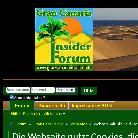
Hilfe
Angemeldet bleiben?
Forum
Boardregeln
Impressum & AGB
Hilfe
Kalender
Aktionen
Forum
Gran Canaria pur
Webcams
Webcam mit Blick auf Las
Die Webseite nutzt Cookies, di