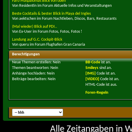
Faro Maspalomas Blick von oben
Von Residentin im Forum Aktuelle Infos und Veranstaltungen
Beste Cocktails & bester Blick in Playa del Ingles
Von aektschen im Forum Nachtleben, Discos, Bars, Restaurants
(Mal wieder) Blick auf PDI..
Von Ex-User im Forum Fotos, Fotos, Fotos !
Landung auf G.C. Cockpit-Blick
Von queru im Forum Flughafen Gran Canaria
Berechtigungen
Neue Themen erstellen:
Nein
BB-Code
ist
an
.
Themen beantworten:
Nein
Smileys
sind
an
.
Anhänge hochladen:
Nein
[IMG]
Code ist
an
.
Beiträge bearbeiten:
Nein
[VIDEO]
Code ist
an
.
HTML-Code ist
aus
.
Foren-Regeln
Alle Zeitangaben in W