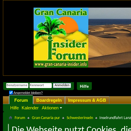
Hilfe
Angemeldet bleiben?
Forum
Boardregeln
Impressum & AGB
Hilfe
Kalender
Aktionen
Forum
Gran Canaria pur
Schwesterinseln
Inselrundfahrt Lan
Die Webseite nutzt Cookies, di