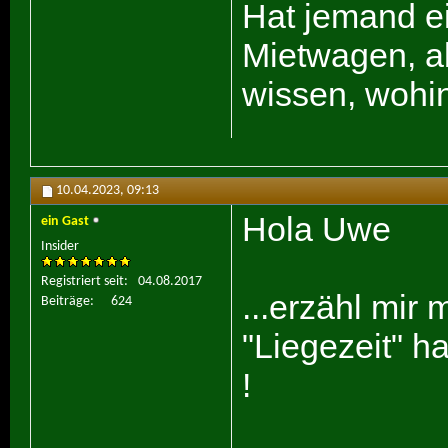
Hat jemand ei
Mietwagen, a
wissen, wohi
10.04.2023,
09:13
Hola Uwe
ein Gast
Insider
Registriert seit
04.08.2017
...erzähl mir
Beiträge
624
"Liegezeit" h
!