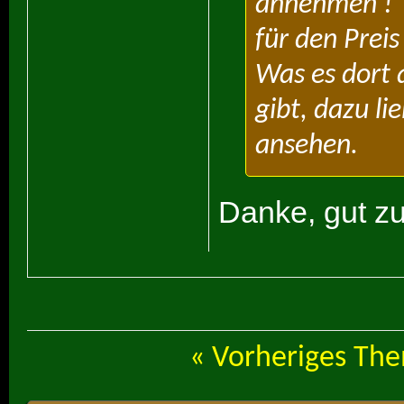
annehmen !
für den Prei
Was es dort 
gibt, dazu l
ansehen.
Danke, gut zu
«
Vorheriges Th