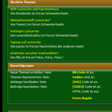
Ähnliche Themen
NDR Lanzarote und Fuerteventura
Von Residentin im Forum Schwesterinseln
Weinpatenschaft Lanzarote?
Von Yveno1 im Forum Schwesterinseln
Anhänger Lanzarote
Von canariafantastica im Forum Schwesterinseln
Tagung auf Lanzarote
Von joschy im Forum Nachrichten der anderen Inseln
eindrücke von einer inselrundfahrt
Von fibs im Forum Fotos, Fotos, Fotos !
Berechtigungen
Neue Themen erstellen:
Nein
BB-Code
ist
an
.
Themen beantworten:
Nein
Smileys
sind
an
.
Anhänge hochladen:
Nein
[IMG]
Code ist
an
.
Beiträge bearbeiten:
Nein
[VIDEO]
Code ist
an
.
HTML-Code ist
aus
.
Foren-Regeln