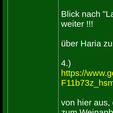
Blick nach "
weiter !!!
über Haria z
4.)
https://www.
F11b73z_hs
von hier aus,
zum Weinanba