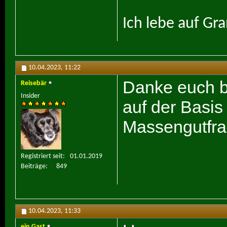
Ich lebe auf Gr
10.04.2023,
11:22
Danke euch be
Reisebär
Insider
auf der Basi
Massengutfrac
Registriert seit
01.01.2019
Beiträge
849
10.04.2023,
11:33
ein Gast