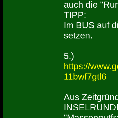
auch die "Run
TIPP:
Im BUS auf di
setzen.
5.)
https://www.
11bwf7gtl6
Aus Zeitgrün
INSELRUNDFA
"Massengutfra