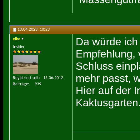
10.04.2023,
10:23
Da würde ich 
elke
Insider
Empfehlung, v
Schluss einpl
mehr passt, w
Registriert seit
15.06.2012
Beiträge
939
Hier auf der 
Kaktusgarten