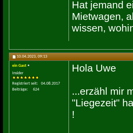
Hat jemand ei
Mietwagen, a
wissen, wohi
10.04.2023,
09:13
Hola Uwe
ein Gast
Insider
Registriert seit
04.08.2017
...erzähl mir
Beiträge
624
"Liegezeit" h
!