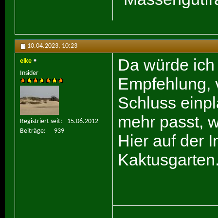
10.04.2023,
10:23
Da würde ich 
elke
Insider
Empfehlung, v
Schluss einpl
mehr passt, w
Registriert seit
15.06.2012
Beiträge
939
Hier auf der 
Kaktusgarten