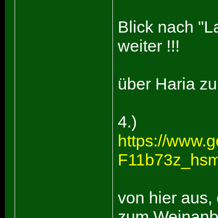
Blick nach "
weiter !!!
über Haria z
4.)
https://www.
F11b73z_hs
von hier aus,
zum Weinanba