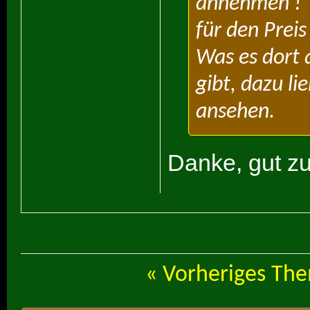
annehmen !
für den Prei
Was es dort 
gibt, dazu l
ansehen.
Danke, gut zu
«
Vorheriges Th