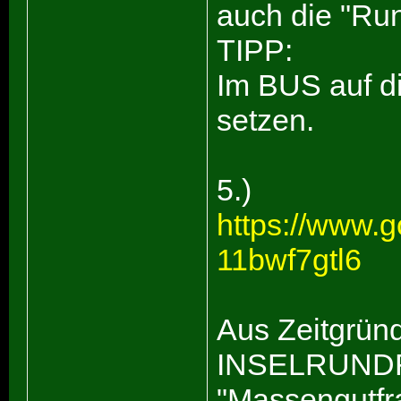
auch die "Run
TIPP:
Im BUS auf di
setzen.
5.)
https://www.
11bwf7gtl6
Aus Zeitgrün
INSELRUNDFA
"Massengutfra