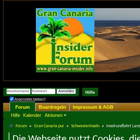
Hilfe
Angemeldet bleiben?
Forum
Boardregeln
Impressum & AGB
Hilfe
Kalender
Aktionen
Forum
Gran Canaria pur
Schwesterinseln
Inselrundfahrt Lan
Die Webseite nutzt Cookies, di