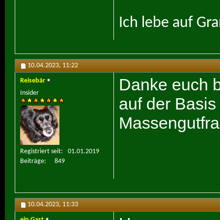
Ich lebe auf Gr
10.04.2023,
11:22
Danke euch be
Reisebär
Insider
auf der Basi
Massengutfrac
Registriert seit
01.01.2019
Beiträge
849
10.04.2023,
11:33
ein Gast