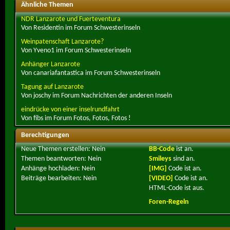
Ähnliche Themen
NDR Lanzarote und Fuerteventura
Von Residentin im Forum Schwesterinseln
Weinpatenschaft Lanzarote?
Von Yveno1 im Forum Schwesterinseln
Anhänger Lanzarote
Von canariafantastica im Forum Schwesterinseln
Tagung auf Lanzarote
Von joschy im Forum Nachrichten der anderen Inseln
eindrücke von einer inselrundfahrt
Von fibs im Forum Fotos, Fotos, Fotos !
Berechtigungen
Neue Themen erstellen:
Nein
BB-Code
ist
an
.
Themen beantworten:
Nein
Smileys
sind
an
.
Anhänge hochladen:
Nein
[IMG]
Code ist
an
.
Beiträge bearbeiten:
Nein
[VIDEO]
Code ist
an
.
HTML-Code ist
aus
.
Foren-Regeln