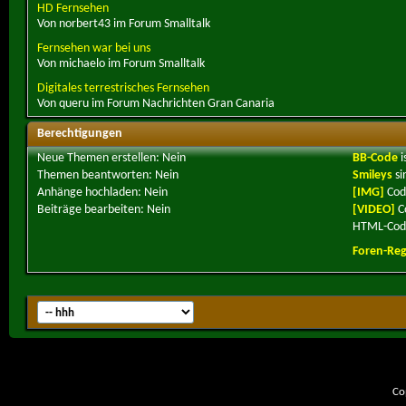
HD Fernsehen
Von norbert43 im Forum Smalltalk
Fernsehen war bei uns
Von michaelo im Forum Smalltalk
Digitales terrestrisches Fernsehen
Von queru im Forum Nachrichten Gran Canaria
Berechtigungen
Neue Themen erstellen:
Nein
BB-Code
i
Themen beantworten:
Nein
Smileys
si
Anhänge hochladen:
Nein
[IMG]
Cod
Beiträge bearbeiten:
Nein
[VIDEO]
C
HTML-Code
Foren-Reg
Co