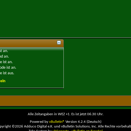
st
an
.
nd
an
.
e ist
an
.
ode ist
an
.
 ist
aus
.
eln
Alle Zeitangaben in WEZ +1. Es ist jetzt
06:30
Uhr.
Powered by
vBulletin®
Version 4.2.4 (Deutsch)
pyright ©2026 Adduco Digital e.K. und vBulletin Solutions, Inc. Alle Rechte vorbehalt