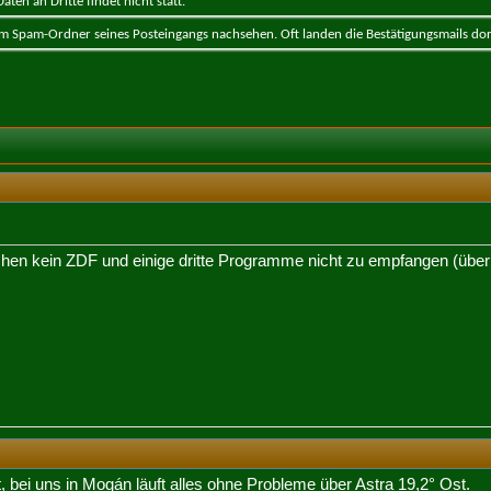
ten an Dritte findet nicht statt.
 im Spam-Ordner seines Posteingangs nachsehen. Oft landen die Bestätigungsmails dor
hen kein ZDF und einige dritte Programme nicht zu empfangen (über Sa
 bei uns in Mogán läuft alles ohne Probleme über Astra 19,2° Ost.