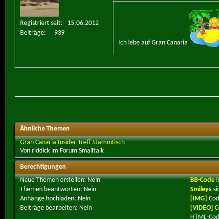
Registriert seit
15.06.2012
Beiträge
939
Ich lebe auf Gran Canaria
Ähnliche Themen
Gran Canaria Insider Treff-Stammtisch
Von riddick im Forum Smalltalk
Berechtigungen
Neue Themen erstellen:
Nein
BB-Code
i
Themen beantworten:
Nein
Smileys
si
Anhänge hochladen:
Nein
[IMG]
Cod
Beiträge bearbeiten:
Nein
[VIDEO]
C
HTML-Code