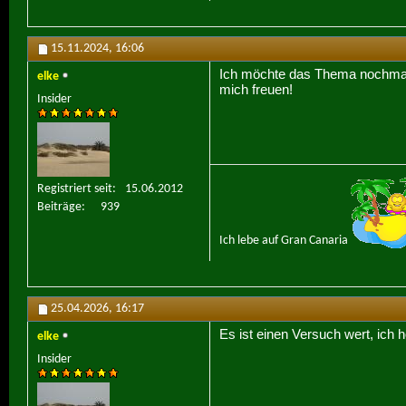
15.11.2024,
16:06
Ich möchte das Thema nochmal au
elke
mich freuen!
Insider
Registriert seit
15.06.2012
Beiträge
939
Ich lebe auf Gran Canaria
25.04.2026,
16:17
Es ist einen Versuch wert, ich
elke
Insider