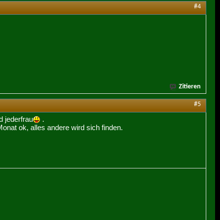
#4
Zitieren
#5
 jederfrau
.
onat ok, alles andere wird sich finden.