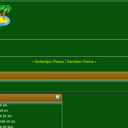
«
Vorheriges Thema
|
Nächstes Thema
»
st
an
.
nd
an
.
e ist
an
.
ode ist
an
.
 ist
aus
.