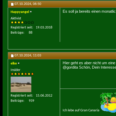
07.10.2024,
06:50
Es soll ja bereits einen monat
Happyangel
Aktivist
Registriert seit
19.03.2018
Beiträge
88
07.10.2024,
11:03
Hier geht es aber nicht um ein
elke
@gordita Schön, Dein Interesse,
Insider
Registriert seit
15.06.2012
Beiträge
939
Ich lebe auf Gran Canaria