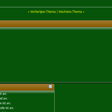
«
Vorheriges Thema
|
Nächstes Thema
»
st
an
.
nd
an
.
e ist
an
.
ode ist
an
.