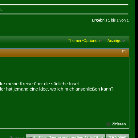
t.
Ergebnis 1 bis 1 von 1
Themen-Optionen
Anzeige
#1
e meine Kreise über die südliche Insel.
oder hat jemand eine Idee, wo ich mich anschließen kann?
Zitieren
Gehe zu:
Ausflüge, Touren und sonstige Aktivitäten
Nach oben