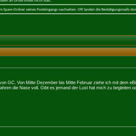
ten an Dritte findet nicht statt.
 im Spam-Ordner seines Posteingangs nachsehen. Oft landen die Bestätigungsmails dor
von GC. Von Mitte Dezember bis Mitte Februar ziehe ich mit dem eBik
ahren die Nase voll. Gibt es jemand der Lust hat mich zu begleiten 