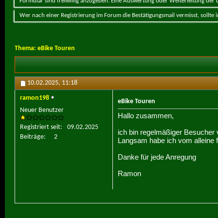
Formular sind freiwillig anzugeben. Eine Auswertung oder Weiterleitung der Da
Wer nach einer Registrierung im Forum die Bestätigungsmail vermisst, sollte
Thema:
eBike Touren
10.02.2025,
11:18
ramon198
eBike Touren
Neuer Benutzer
Hallo zusammen,
Registriert seit
09.02.2025
ich bin regelmäßiger Besucher 
Beiträge
2
Langsam habe ich vom alleine f
Danke für jede Anregung
Ramon