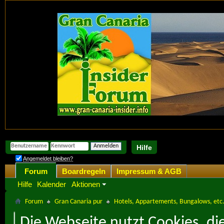
Hilfe
Angemeldet bleiben?
Forum
Boardregeln
Impressum & AGB
Hilfe
Kalender
Aktionen
Forum
Gran Canaria pur
Hotels, Appartements, Bungalows, etc
Die Webseite nutzt Cookies, di